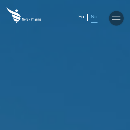
En
No