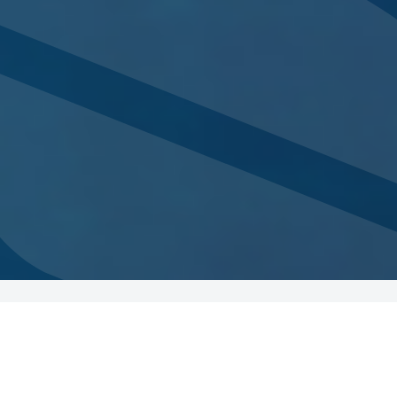
Omfattende testet
Laget i Norge
Globalt distribuert