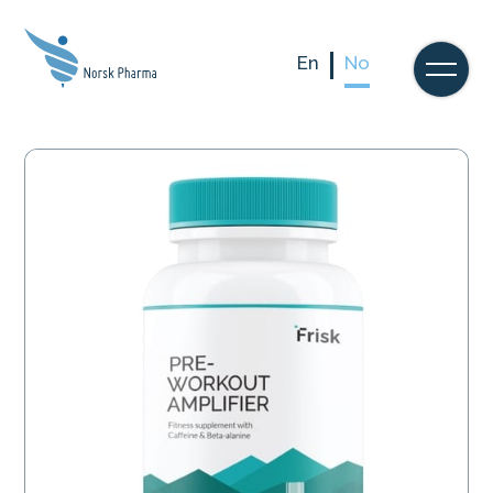
En
No